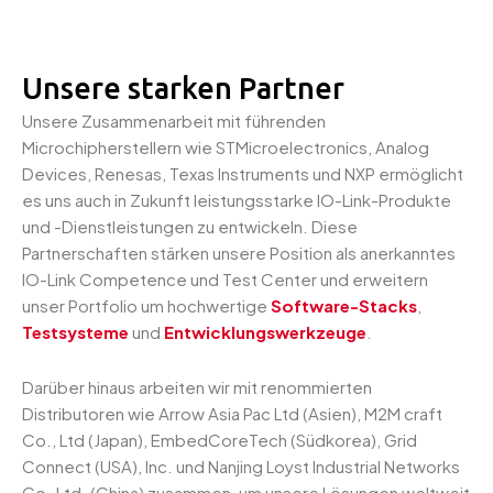
Studio
Unsere starken Partner
Unsere Zusammenarbeit mit führenden
Microchipherstellern wie STMicroelectronics, Analog
Devices, Renesas, Texas Instruments und NXP ermöglicht
es uns auch in Zukunft leistungsstarke IO-Link-Produkte
und -Dienstleistungen zu entwickeln. Diese
Partnerschaften stärken unsere Position als anerkanntes
IO-Link Competence und Test Center und erweitern
unser Portfolio um hochwertige
Software-Stacks
,
Testsysteme
und
Entwicklungswerkzeuge
.
Darüber hinaus arbeiten wir mit renommierten
Distributoren wie Arrow Asia Pac Ltd (Asien), M2M craft
Co., Ltd (Japan), EmbedCoreTech (Südkorea), Grid
Connect (USA), Inc. und Nanjing Loyst Industrial Networks
Co.,Ltd. (China) zusammen, um unsere Lösungen weltweit