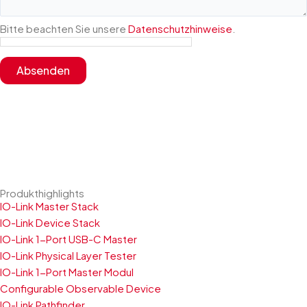
Unternehmen
Bitte beachten Sie unsere
Datenschutzhinweise
.
oder
Nachname
Absenden
Produkthighlights
IO-Link Master Stack
IO-Link Device Stack
IO-Link 1-Port USB-C Master
IO-Link Physical Layer Tester
IO-Link 1-Port Master Modul
Configurable Observable Device
IO-Link Pathfinder