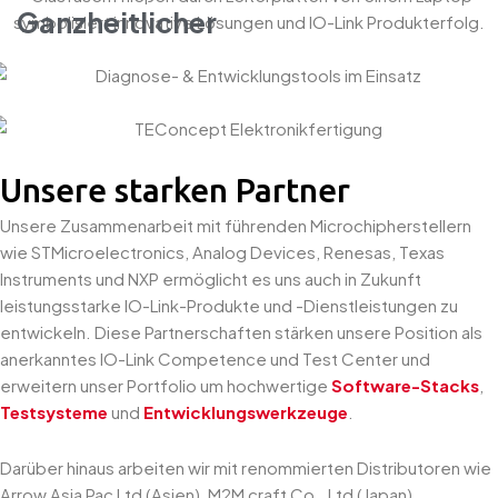
Ganzheitlicher
Entwicklungsprozess
Diagnose- & Entwicklungstools
Langjährige Erfahrung
Unsere starken Partner
Unsere Zusammenarbeit mit führenden Microchipherstellern
I
wie STMicroelectronics, Analog Devices, Renesas, Texas
Instruments und NXP ermöglicht es uns auch in Zukunft
leistungsstarke IO-Link-Produkte und -Dienstleistungen zu
entwickeln. Diese Partnerschaften stärken unsere Position als
anerkanntes IO-Link Competence und Test Center und
erweitern unser Portfolio um hochwertige
Software-Stacks
,
Testsysteme
und
Entwicklungswerkzeuge
.
Darüber hinaus arbeiten wir mit renommierten Distributoren wie
Arrow Asia Pac Ltd (Asien), M2M craft Co., Ltd (Japan),