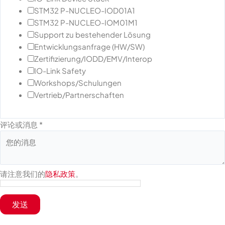
STM32 P-NUCLEO-IOD01A1
STM32 P-NUCLEO-IOM01M1
Support zu bestehender Lösung
Entwicklungsanfrage (HW/SW)
Zertifizierung/IODD/EMV/Interop
IO-Link Safety
Workshops/Schulungen
Vertrieb/Partnerschaften
评论或消息
*
请注意我们的
隐私政策
。
发送