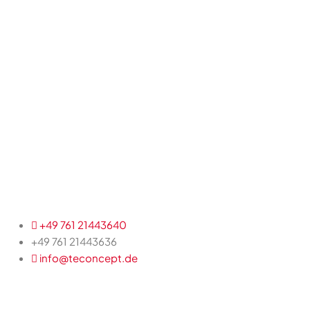
+49 761 21443640
+49 761 21443636
info@teconcept.de