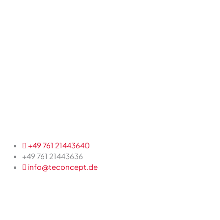
+49 761 21443640
+49 761 21443636
info@teconcept.de