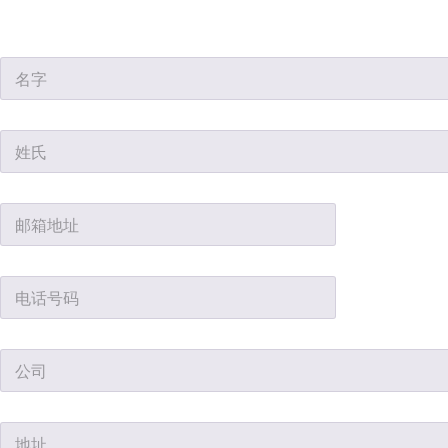
名
字
*
姓
氏
*
邮
箱
地
址
*
电
话
号
码
*
公
司
*
地
址