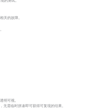
复现的测试。
间相关的故障。
析。
的透明可视。
款贴近实践的工具，无需临时拼凑即可获得可复现的结果。