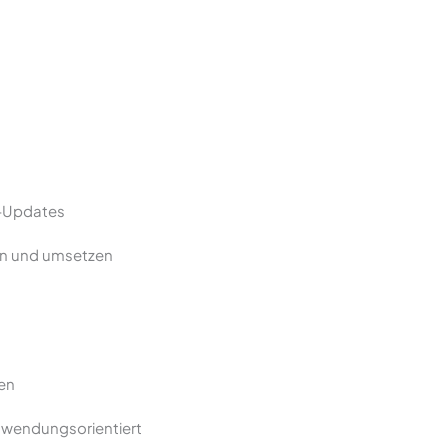
e-Updates
en und umsetzen
ken
nwendungsorientiert