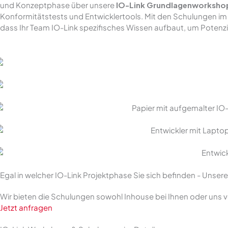
und Konzeptphase über unsere
IO-Link Grundlagenworksho
Konformitätstests und Entwicklertools. Mit den Schulungen im
dass Ihr Team IO-Link spezifisches Wissen aufbaut, um Potenz
IO-Link Pathfinder
IO-Link Grundlagen
IO-Link Architektur
IO-Link Spezialisierung
IO-Link Vertrieb und Service
Egal in welcher IO-Link Projektphase Sie sich befinden - Unse
Wir bieten die Schulungen sowohl Inhouse bei Ihnen oder uns vo
Jetzt anfragen