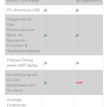
zum IO-Link-Kabel
(aufgeklemmt)
PC-Anschluss USB
ja
ja
Analyse der IO-
Link-
Kommunikation
(Byte-, M-
ja
ja
Sequence-,
Protokoll- &
Applikationsebene)
Präzises Timing
ja
ja
jedes UART-Bytes
Aufzeichnung von
IO-Link-
ja
nein
Bytestreams auf
SD-Karte
Analoge
Funktionen