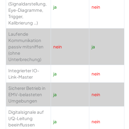
(Signaldarstellung,
ja
nein
Eye-Diagramme,
Trigger,
Kalibrierung …)
Laufende
Kommunikation
passiv mitsniffen
nein
ja
(ohne
Unterbrechung)
Integrierter IO-
ja
nein
Link-Master
Sicherer Betrieb in
EMV-belasteten
ja
nein
Umgebungen
Digitalsignale auf
I/Q-Leitung
ja
nein
beeinflussen