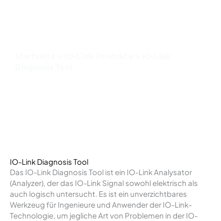
Zum
Inhalt
springen
Startseite
»
IO-Link Produkte
»
IO-Link
Diagnosis Tool
IO-Link Diagnosis Tool
Das IO-Link Diagnosis Tool ist ein IO-Link Analysator
(Analyzer), der das IO-Link Signal sowohl elektrisch als
auch logisch untersucht. Es ist ein unverzichtbares
Werkzeug für Ingenieure und Anwender der IO-Link-
Technologie, um jegliche Art von Problemen in der IO-