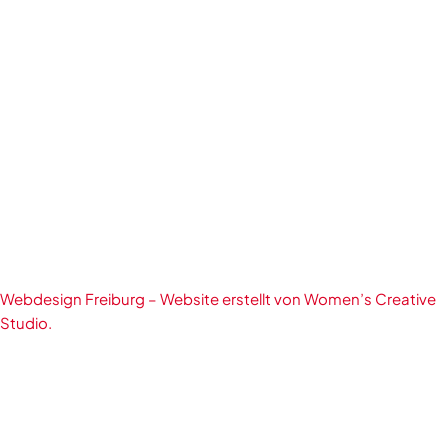
Webdesign Freiburg – Website erstellt von Women’s Creative
Studio.
English
(
Englisch
)
Deutsch
简体中文
(
Vereinfachtes Chinesisch
)