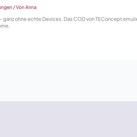
tungen
/ Von
Anna
 – ganz ohne echte Devices. Das COD von TEConcept emulier
ahme.