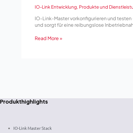
die
IO-Link Entwicklung
,
Produkte und Dienstleis
wissen
wollen,
IO-Link-Master vorkonfigurieren und testen
wo’s
und sorgt für eine reibungslose Inbetriebn
knallt
–
Read More »
bevor
es
knallt.
Produkthighlights
IO-Link Master Stack