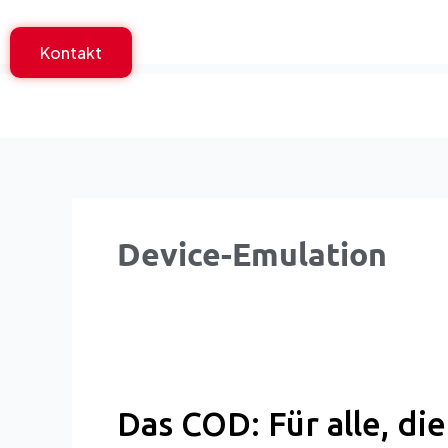
Zum
Inhalt
Kontakt
springen
Device-Emulation
Das
COD:
Für
Das COD: Für alle, die
alle,