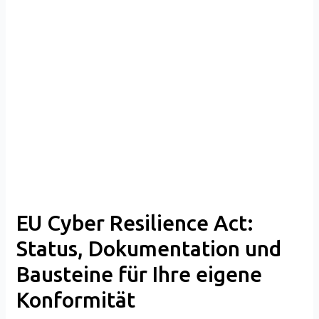
EU
Cyber
Resilience
Act:
Status,
Dokumentation
und
Bausteine
für
Ihre
eigene
Konformität
EU Cyber Resilience Act:
Status, Dokumentation und
Bausteine für Ihre eigene
Konformität