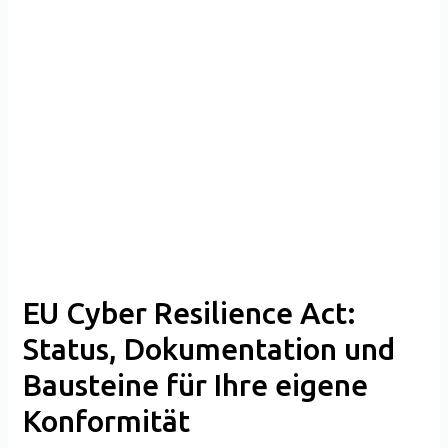
EU
Cyber
Resilience
Act:
Status,
Dokumentation
und
Bausteine
für
Ihre
eigene
Konformität
EU Cyber Resilience Act:
Status, Dokumentation und
Bausteine für Ihre eigene
Konformität