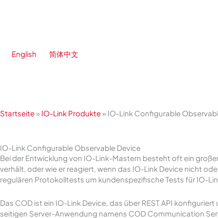
Zum
Inhalt
springen
English
简体中文
Startseite
»
IO-Link Produkte
»
IO-Link Configurable Observab
IO-Link Configurable Observable Device
Bei der Entwicklung von IO-Link-Mastern besteht oft ein große
verhält, oder wie er reagiert, wenn das IO-Link Device nicht o
regulären Protokolltests um kundenspezifische Tests für IO-Lin
Das COD ist ein IO-Link Device, das über REST API konfigurier
seitigen Server-Anwendung namens COD Communication Server