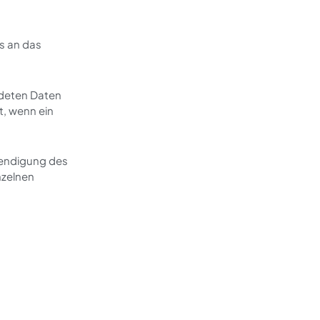
s an das
deten Daten
t, wenn ein
eendigung des
nzelnen