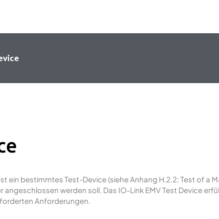
evice
ce
est ein bestimmtes Test-Device (siehe Anhang H.2.2: Test of a M
 angeschlossen werden soll. Das IO-Link EMV Test Device erfül
eforderten Anforderungen.