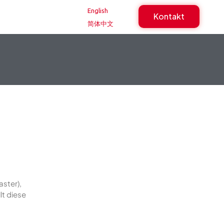
English
Kontakt
简体中文
aster),
lt diese