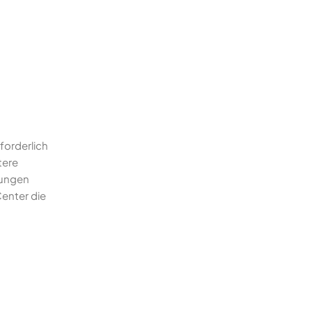
forderlich
tere
rungen
enter die