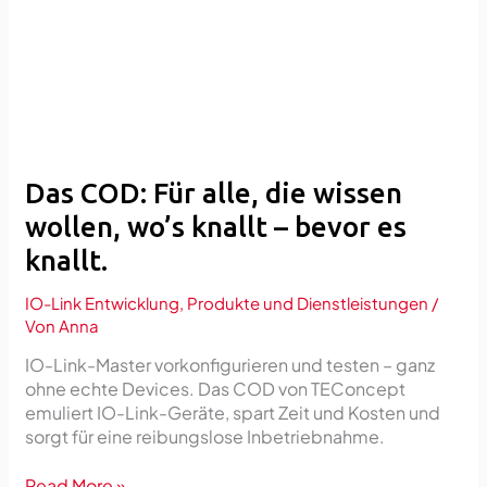
die
wissen
wollen,
wo’s
knallt
–
bevor
es
Das COD: Für alle, die wissen
knallt.
wollen, wo’s knallt – bevor es
knallt.
IO-Link Entwicklung
,
Produkte und Dienstleistungen
/
Von
Anna
IO-Link-Master vorkonfigurieren und testen – ganz
ohne echte Devices. Das COD von TEConcept
emuliert IO-Link-Geräte, spart Zeit und Kosten und
sorgt für eine reibungslose Inbetriebnahme.
Read More »