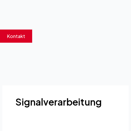
Zum
Inhalt
springen
Kontakt
Signalverarbeitung
Aggregator