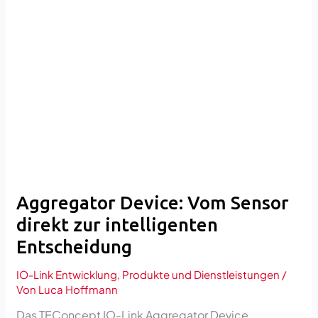
Device:
Vom
Sensor
direkt
zur
intelligenten
Entscheidung
Aggregator Device: Vom Sensor
direkt zur intelligenten
Entscheidung
IO-Link Entwicklung
,
Produkte und Dienstleistungen
/
Von
Luca Hoffmann
Das TEConcept IO-Link Aggregator Device