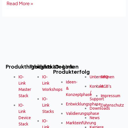
Read More »
Produkthighlights
Produktkategorien
IO-Link
Produkterfolg
IO-
IO-
Unternehmen
FAQ
Ideen-
Link
Link
Kontakt
AGB's
&
Master
Workshops
/
Konzeptphase
Stack
Impressum
IO-
Support
Entwicklungsphase
IO-
Link
Datenschutz
Downloads
Link
Stacks
Validierungsphase
Device
News
IO-
Markteinführung
Stack
Link
Karriere