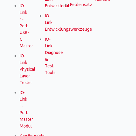
Feldeinsatz
IO-
Entwicklerkits
Link
IO-
1-
Link
Port
Entwicklungswerkzeuge
USB-
C
IO-
Master
Link
Diagnose
IO-
&
Link
Test-
Physical
Tools
Layer
Tester
IO-
Link
1-
Port
Master
Modul