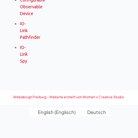
Configurable
Observable
Device
IO-
Link
Pathfinder
IO-
Link
Spy
Webdesign Freiburg – Website erstellt von Women’s Creative Studio.
English
(
Englisch
)
Deutsch