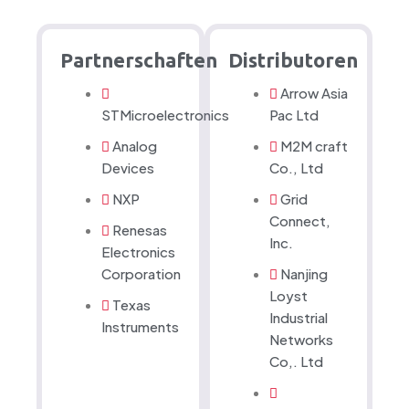
Partnerschaften
Distributoren
Arrow Asia
STMicroelectronics
Pac Ltd
Analog
M2M craft
Devices
Co., Ltd
NXP
Grid
Connect,
Renesas
Inc.
Electronics
Corporation
Nanjing
Loyst
Texas
Industrial
Instruments
Networks
Co,. Ltd