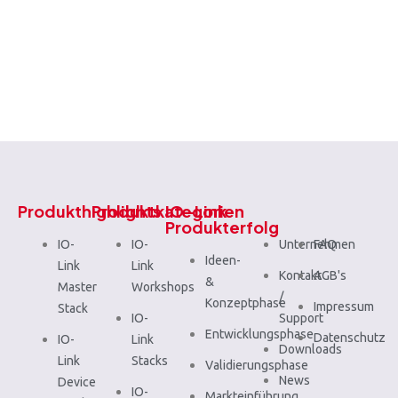
Produkthighlights
Produktkategorien
IO-Link
Produkterfolg
IO-
IO-
Unternehmen
FAQ
Ideen-
Link
Link
Kontakt
AGB's
&
Master
Workshops
/
Konzeptphase
Impressum
Stack
IO-
Support
Entwicklungsphase
Datenschutz
IO-
Link
Downloads
Link
Stacks
Validierungsphase
News
Device
IO-
Markteinführung