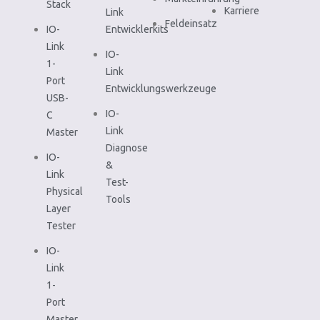
Stack
Karriere
Link
Feldeinsatz
IO-
Entwicklerkits
Link
IO-
1-
Link
Port
Entwicklungswerkzeuge
USB-
IO-
C
Link
Master
Diagnose
IO-
&
Link
Test-
Physical
Tools
Layer
Tester
IO-
Link
1-
Port
Master