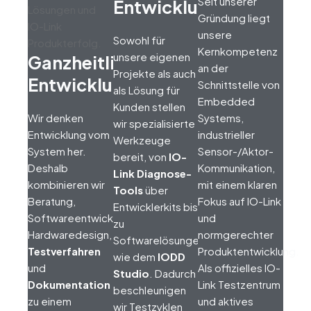
Seit unserer
Entwicklungstools
Gründung liegt
unsere
Sowohl für
Kernkompetenz
unsere eigenen
Ganzheitlicher
an der
Projekte als auch
Entwicklungsprozess
Schnittstelle von
als Lösung für
Embedded
Kunden stellen
Wir denken
Systems,
wir spezialisierte
Entwicklung vom
industrieller
Werkzeuge
System her.
Sensor-/Aktor-
bereit, von
IO-
Deshalb
Kommunikation,
Link Diagnose-
kombinieren wir
mit einem klaren
Tools
über
Beratung,
Fokus auf IO-Link
Entwicklerkits bis
Softwareentwicklung,
und
zu
Hardwaredesign,
normgerechter
Softwarelösungen
Testverfahren
Produktentwicklung.
wie dem
IODD
und
Als offizielles IO-
Studio
. Dadurch
Dokumentation
Link Testzentrum
beschleunigen
zu einem
und aktives
wir Testzyklen