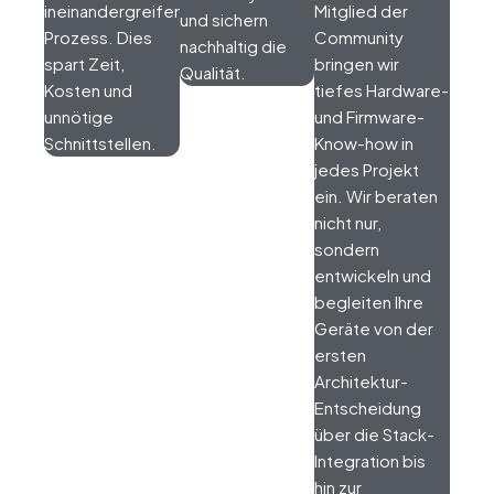
ineinandergreifenden
Mitglied der
und sichern
Prozess. Dies
Community
nachhaltig die
spart Zeit,
bringen wir
Qualität.
Kosten und
tiefes Hardware-
unnötige
und Firmware-
Schnittstellen.
Know-how in
jedes Projekt
ein. Wir beraten
nicht nur,
sondern
entwickeln und
begleiten Ihre
Geräte von der
ersten
Architektur-
Entscheidung
über die Stack-
Integration bis
hin zur