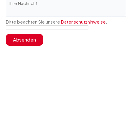
E-
Bitte beachten Sie unsere
Datenschutzhinweise
.
Mail-
Adresse
Absenden
Vorname
Adresse