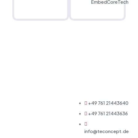
EmbedCoreTech
+49 761 21443640
+49 761 21443636
info@teconcept.de